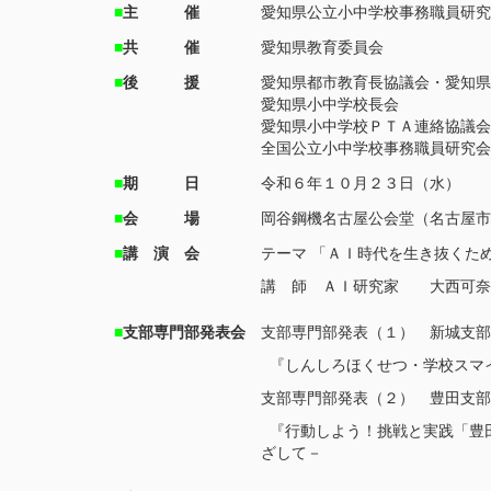
■
主 催
愛知県公立小中学校事務職員研究
■
共 催
愛知県教育委員会
■
後 援
愛知県都市教育長協議会・愛知県
愛知県小中学校長会
愛知県小中学校ＰＴＡ連絡協議会
全国公立小中学校事務職員研究会
■
期 日
令和６年１０月２３日（水）
■
会 場
岡谷鋼機名古屋公会堂（名古屋市
■
講 演 会
テーマ 「ＡＩ時代を生き抜くた
講 師 ＡＩ研究家 大西可奈
■
支部専門部発表会
支部専門部発表（１） 新城支部
『しんしろほくせつ・学校スマイ
支部専門部発表（２） 豊田支部
『行動しよう！挑戦と実践「豊田
ざして－