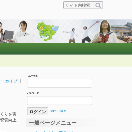
ユーザ名
アーカイブ
|
パスワード
パスワード紛失
くりを実
資質向上
一般ページメニュー