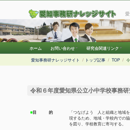
愛
ホーム
お問い合わせ
研究会関連リンク
愛知事務研ナレッジサイト
/
トップ記事
/
TOP
/
令
令和６年度愛知県公立小中学校事務研
■
目 的
「つなげよう 人と組織と地域を
現するため、地域・学校内での協
を図り、学校教育に寄与する。