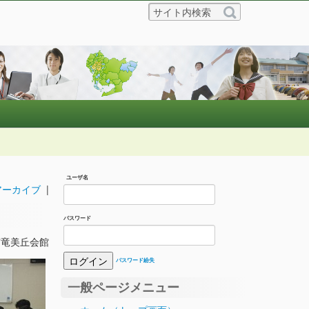
ユーザ名
アーカイブ
|
パスワード
崎市竜美丘会館
パスワード紛失
一般ページメニュー