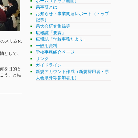
ホーム（トップ画面）
県事研とは
お知らせ・事業関連レポート（トップ
記事）
県大会研究集録等
広報誌「要覧」
広報誌「学校事務だより」
業のスリム化
一般用資料
学校事務紹介ページ
軸として、
リンク
ガイドライン
何を目的と
新規アカウント作成（新規採用者・県
こう」と結
大会県外等参加者用）